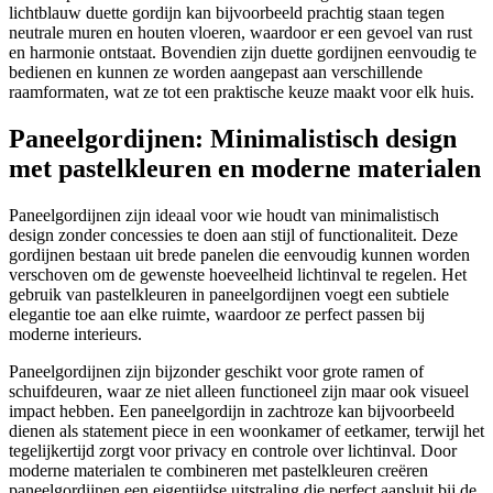
lichtblauw duette gordijn kan bijvoorbeeld prachtig staan tegen
neutrale muren en houten vloeren, waardoor er een gevoel van rust
en harmonie ontstaat. Bovendien zijn duette gordijnen eenvoudig te
bedienen en kunnen ze worden aangepast aan verschillende
raamformaten, wat ze tot een praktische keuze maakt voor elk huis.
Paneelgordijnen: Minimalistisch design
met pastelkleuren en moderne materialen
Paneelgordijnen zijn ideaal voor wie houdt van minimalistisch
design zonder concessies te doen aan stijl of functionaliteit. Deze
gordijnen bestaan uit brede panelen die eenvoudig kunnen worden
verschoven om de gewenste hoeveelheid lichtinval te regelen. Het
gebruik van pastelkleuren in paneelgordijnen voegt een subtiele
elegantie toe aan elke ruimte, waardoor ze perfect passen bij
moderne interieurs.
Paneelgordijnen zijn bijzonder geschikt voor grote ramen of
schuifdeuren, waar ze niet alleen functioneel zijn maar ook visueel
impact hebben. Een paneelgordijn in zachtroze kan bijvoorbeeld
dienen als statement piece in een woonkamer of eetkamer, terwijl het
tegelijkertijd zorgt voor privacy en controle over lichtinval. Door
moderne materialen te combineren met pastelkleuren creëren
paneelgordijnen een eigentijdse uitstraling die perfect aansluit bij de