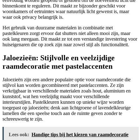
eenvoudig worden geopend of gesloten om de hoeveelheid licht die
binnenkomt te reguleren. Dit maakt ze bijzonder geschikt voor
woonkamers of eetruimtes waar natuurlijk licht gewenst is, maar
waar ook privacy belangrijk is.
Het gebruik van duurzame materialen in combinatie met
pastelkleuren zorgt ervoor dat shutters niet alleen mooi zijn, maar
ook lang meegaan. Dit maakt ze tot een verstandige investering voor
huiseigenaren die op zoek zijn naar zowel stijl als functionaliteit.
Jaloezieën: Stijlvolle en veelzijdige
raamdecoratie met pastelaccenten
Jaloezieën zijn een andere populaire optie voor raamdecoratie die
stijlvol kan worden gecombineerd met pastelaccenten. Ze zijn
verkrijgbaar in verschillende materialen zoals hout, aluminium en
kunststof, wat hen veelzijdig maakt voor verschillende
interieurstijlen. Pastelkleuren kunnen op unieke wijze worden
toegepast op jaloezieën; denk aan lichtgroene of lavendelkleurige
lamellen die een speelse touch aan de ruimte geven zonder te
schreeuwerig te zijn.
Lees ook:
Handige tips bij het kiezen van raamdecoratie