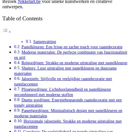
Bezoek
Nikkelart.be
voor unieke kunstwerken en creatieve
ontwerpen.
Table of Contents
Samenvatting
Pastelkleuren: Een frisse en zachte touch voor raamdecoratie
Moderne materialen: De perfecte combinatie van functionaliteit
en stijl
Rolgordijnen: Strakke en moderne uitstraling met pastelkleuren
Shutters: Luxe uitstraling met pastelkleuren en duurzame
materialen
Jaloezieën: Stijlvolle en veelzijdige raamdecoratie met
pastelaccenten
Plisségordijnen: Lichtdoorlatendheid en pastelkleuren
gecombineerd met moderne stoffen
Duette gordijnen: Energiebesparende raamdecoratie met een
trendy uitstraling
Paneelgordijnen: Minimalistisch design met pastelkleuren en
moderne materialen
Horizontale jaloezieën: Strakke en moderne uitstraling met
pastelaccenten
Conclusie: De veelzijdigheid en trendy uitstraling van