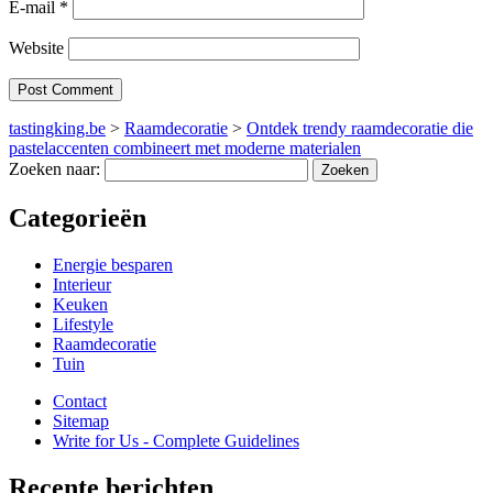
E-mail
*
Website
tastingking.be
>
Raamdecoratie
>
Ontdek trendy raamdecoratie die
pastelaccenten combineert met moderne materialen
Zoeken naar:
Categorieën
Energie besparen
Interieur
Keuken
Lifestyle
Raamdecoratie
Tuin
Contact
Sitemap
Write for Us - Complete Guidelines
Recente berichten