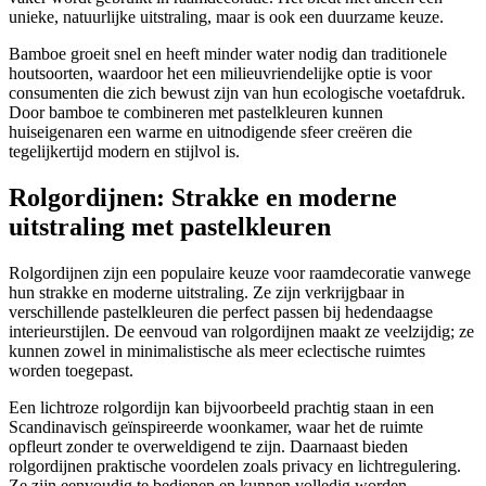
unieke, natuurlijke uitstraling, maar is ook een duurzame keuze.
Bamboe groeit snel en heeft minder water nodig dan traditionele
houtsoorten, waardoor het een milieuvriendelijke optie is voor
consumenten die zich bewust zijn van hun ecologische voetafdruk.
Door bamboe te combineren met pastelkleuren kunnen
huiseigenaren een warme en uitnodigende sfeer creëren die
tegelijkertijd modern en stijlvol is.
Rolgordijnen: Strakke en moderne
uitstraling met pastelkleuren
Rolgordijnen zijn een populaire keuze voor raamdecoratie vanwege
hun strakke en moderne uitstraling. Ze zijn verkrijgbaar in
verschillende pastelkleuren die perfect passen bij hedendaagse
interieurstijlen. De eenvoud van rolgordijnen maakt ze veelzijdig; ze
kunnen zowel in minimalistische als meer eclectische ruimtes
worden toegepast.
Een lichtroze rolgordijn kan bijvoorbeeld prachtig staan in een
Scandinavisch geïnspireerde woonkamer, waar het de ruimte
opfleurt zonder te overweldigend te zijn. Daarnaast bieden
rolgordijnen praktische voordelen zoals privacy en lichtregulering.
Ze zijn eenvoudig te bedienen en kunnen volledig worden