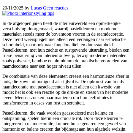
20/11/2025
by
Lucas
Geen reacties
In de afgelopen jaren heeft de interieurwereld een opmerkelijke
verschuiving doorgemaakt, waarbij pastelkleuren en moderne
materialen steeds meer de boventoon voeren in de raamdecoratie.
Deze trend weerspiegelt niet alleen een verlangen naar esthetische
schoonheid, maar ook naar functionaliteit en duurzaamheid.
Pastelkleuren, met hun zachte en rustgevende uitstraling, bieden een
frisse benadering van interieurontwerp, terwijl moderne materialen
zoals polyester, bamboe en aluminium de praktische voordelen van
raamdecoratie naar een hoger niveau tillen.
De combinatie van deze elementen creëert een harmonieuze sfeer in
huis, die zowel uitnodigend als stijlvol is. De opkomst van trendy
raamdecoratie met pastelaccenten is niet alleen een kwestie van
mode; het is ook een reactie op de drukte en stress van het moderne
leven. Mensen zoeken naar manieren om hun leefruimtes te
transformeren in oases van rust en sereniteit.
Pastelkleuren, die vaak worden geassocieerd met kalmte en
ontspanning, spelen hierin een cruciale rol. Door deze kleuren te
integreren in raamdecoratie, kunnen huiseigenaren een gevoel van
harmonie en balans creëren dat bijdraagt aan hun algehele welzijn.