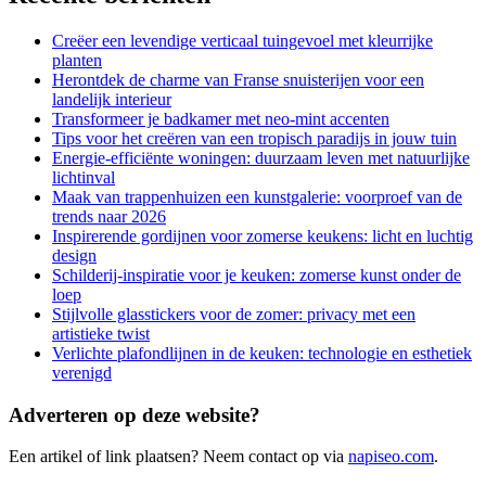
Creëer een levendige verticaal tuingevoel met kleurrijke
planten
Herontdek de charme van Franse snuisterijen voor een
landelijk interieur
Transformeer je badkamer met neo-mint accenten
Tips voor het creëren van een tropisch paradijs in jouw tuin
Energie-efficiënte woningen: duurzaam leven met natuurlijke
lichtinval
Maak van trappenhuizen een kunstgalerie: voorproef van de
trends naar 2026
Inspirerende gordijnen voor zomerse keukens: licht en luchtig
design
Schilderij-inspiratie voor je keuken: zomerse kunst onder de
loep
Stijlvolle glasstickers voor de zomer: privacy met een
artistieke twist
Verlichte plafondlijnen in de keuken: technologie en esthetiek
verenigd
Adverteren op deze website?
Een artikel of link plaatsen? Neem contact op via
napiseo.com
.