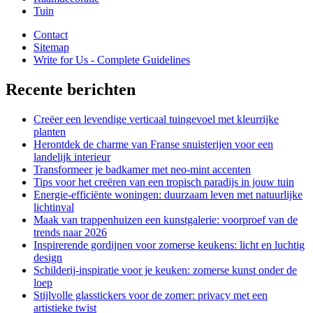
Tuin
Contact
Sitemap
Write for Us - Complete Guidelines
Recente berichten
Creëer een levendige verticaal tuingevoel met kleurrijke
planten
Herontdek de charme van Franse snuisterijen voor een
landelijk interieur
Transformeer je badkamer met neo-mint accenten
Tips voor het creëren van een tropisch paradijs in jouw tuin
Energie-efficiënte woningen: duurzaam leven met natuurlijke
lichtinval
Maak van trappenhuizen een kunstgalerie: voorproef van de
trends naar 2026
Inspirerende gordijnen voor zomerse keukens: licht en luchtig
design
Schilderij-inspiratie voor je keuken: zomerse kunst onder de
loep
Stijlvolle glasstickers voor de zomer: privacy met een
artistieke twist