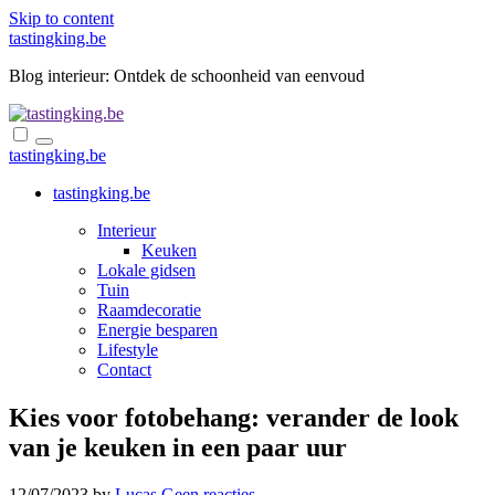
Skip to content
tastingking.be
Blog interieur: Ontdek de schoonheid van eenvoud
tastingking.be
tastingking.be
Interieur
Keuken
Lokale gidsen
Tuin
Raamdecoratie
Energie besparen
Lifestyle
Contact
Kies voor fotobehang: verander de look
van je keuken in een paar uur
12/07/2023
by
Lucas
Geen reacties