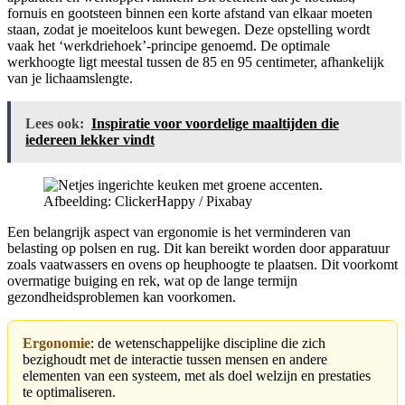
fornuis en gootsteen binnen een korte afstand van elkaar moeten
staan, zodat je moeiteloos kunt bewegen. Deze opstelling wordt
vaak het ‘werkdriehoek’-principe genoemd. De optimale
werkhoogte ligt meestal tussen de 85 en 95 centimeter, afhankelijk
van je lichaamslengte.
Lees ook:
Inspiratie voor voordelige maaltijden die
iedereen lekker vindt
Afbeelding: ClickerHappy / Pixabay
Een belangrijk aspect van ergonomie is het verminderen van
belasting op polsen en rug. Dit kan bereikt worden door apparatuur
zoals vaatwassers en ovens op heuphoogte te plaatsen. Dit voorkomt
overmatige buiging en rek, wat op de lange termijn
gezondheidsproblemen kan voorkomen.
Ergonomie
: de wetenschappelijke discipline die zich
bezighoudt met de interactie tussen mensen en andere
elementen van een systeem, met als doel welzijn en prestaties
te optimaliseren.